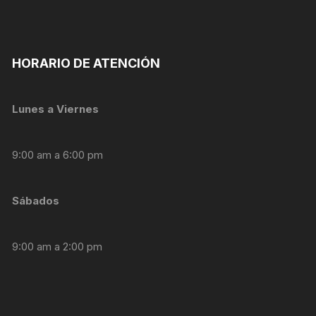
HORARIO DE ATENCIÓN
Lunes a Viernes
9:00 am a 6:00 pm
Sábados
9:00 am a 2:00 pm
Necesarias
Estas
cookies no
son