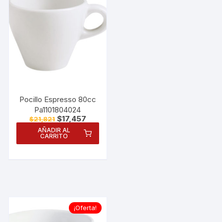
Pocillo Espresso 80cc
Pa1101804024
El
El
$
17,457
$
21,821
precio
precio
AÑADIR AL
original
actual
CARRITO
era:
es:
$21,821.
$17,457.
¡Oferta!