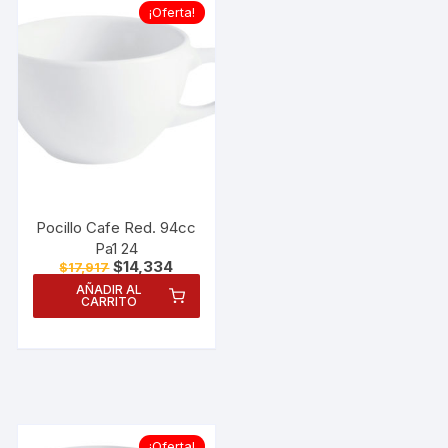
¡Oferta!
Pocillo Cafe Red. 94cc
Pa1 24
El
El
$
14,334
$
17,917
precio
precio
AÑADIR AL
original
actual
CARRITO
era:
es:
$17,917.
$14,334.
¡Oferta!