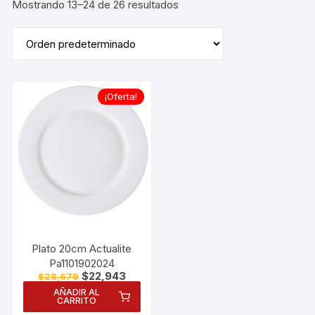
Mostrando 13–24 de 26 resultados
¡Oferta!
Plato 20cm Actualite
Pa1101902024
El
El
$
22,943
$
28,679
precio
precio
AÑADIR AL
original
actual
CARRITO
era:
es: