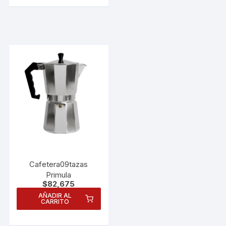
Cafetera09tazas
Primula
$
82,675
AÑADIR AL
CARRITO