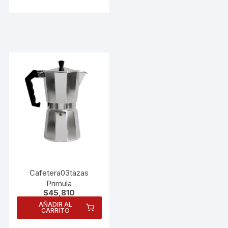
Cafetera03tazas
Primula
$
45,810
AÑADIR AL
CARRITO