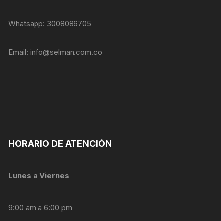
Whatsapp: 3008086705
Email:
info@selman.com.co
HORARIO DE ATENCIÓN
Lunes a Viernes
Necesarias
Estas
9:00 am a 6:00 pm
cookies no
son