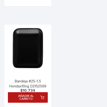
Bandeja #25-1.5
Hondax10ng D2152599
$
10,734
AÑADIR AL
CARRITO