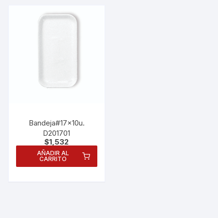
Bandeja#17x10u.
D201701
$
1,532
AÑADIR AL
CARRITO