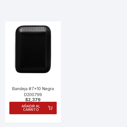
Bandeja #7×10 Negra
D200799
$
2,379
AÑADIR AL
CARRITO