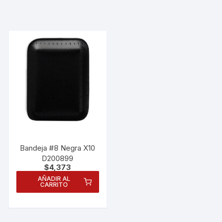
Bandeja #8 Negra X10
D200899
$
4,373
AÑADIR AL
CARRITO
Necesarias
Estas
cookies no
son