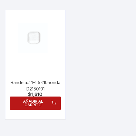
nuestra web
funcione lo
mejor posible
durante tu
visita. Si
rechaza estas
cookies,
algunas
funcionalidades
desaparecerán
de la web.
Marketing
Bandeja# 1-1.5x10honda
Al compartir tus
D2150101
intereses y
$
1,610
comportamiento
AÑADIR AL
mientras visitas
CARRITO
nuestro sitio,
aumentas la
posibilidad de
ver contenido y
ofertas