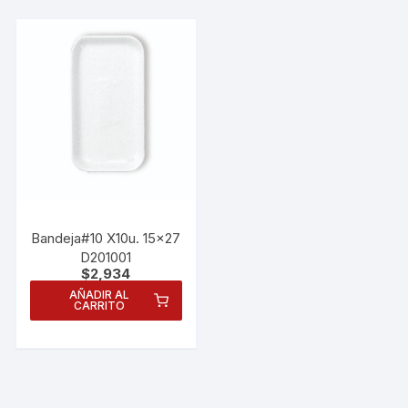
personalizados.
Bandeja#10 X10u. 15×27
D201001
$
2,934
AÑADIR AL
CARRITO