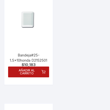
Bandeja#25-
1.5x10honda D2152501
$
10,183
AÑADIR AL
CARRITO