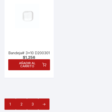
Bandeja# 3×10 D200301
$
1,256
AÑADIR AL
CARRITO
1
2
3
→