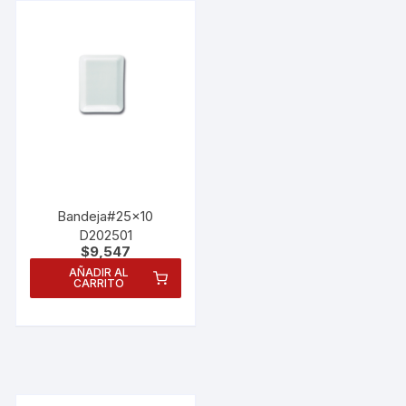
Bandeja#25×10
D202501
$
9,547
AÑADIR AL
CARRITO