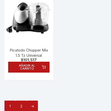
Picatodo Chopper Mix
1.5 Tz Universal
$
101,517
AÑADIR AL
CARRITO
1
2
→