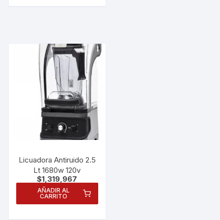
Licuadora Antiruido 2.5
Lt 1680w 120v
$
1,319,967
AÑADIR AL
CARRITO