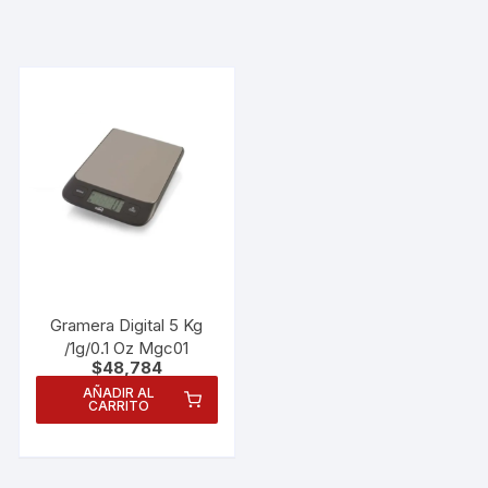
Gramera Digital 5 Kg
/1g/0.1 Oz Mgc01
$
48,784
AÑADIR AL
CARRITO
Necesarias
Estas
cookies no
son