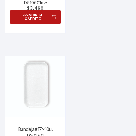
D510601nw
$
3,460
AÑADIR AL
CARRITO
Bandeja#17x10u.
D201701