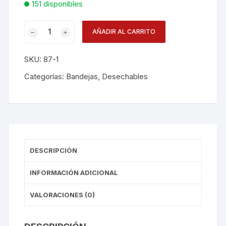
151 disponibles
Bandeja#
AÑADIR AL CARRITO
1x10u.13x13
D200101
SKU:
87-1
cantidad
Categorías:
Bandejas
,
Desechables
DESCRIPCIÓN
INFORMACIÓN ADICIONAL
VALORACIONES (0)