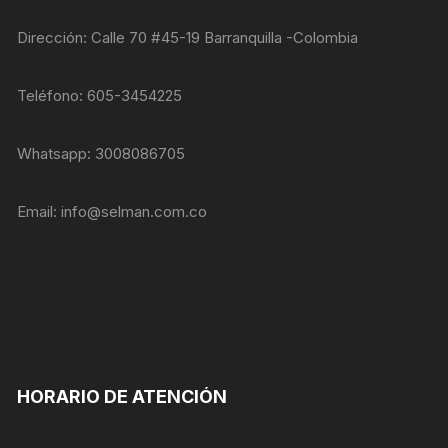
nuestra web
funcione lo
Dirección: Calle 70 #45-19 Barranquilla -Colombia
mejor posible
durante tu
visita. Si
Teléfono: 605-3454225
rechaza estas
cookies,
algunas
Whatsapp: 3008086705
funcionalidades
desaparecerán
de la web.
Email:
info@selman.com.co
Marketing
Al compartir tus
intereses y
comportamiento
mientras visitas
nuestro sitio,
aumentas la
posibilidad de
HORARIO DE ATENCIÓN
ver contenido y
ofertas