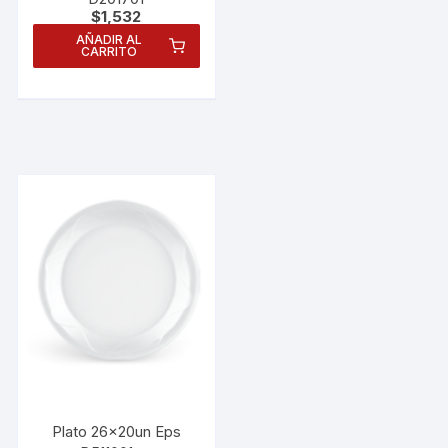
$
1,532
AÑADIR AL
CARRITO
Necesarias
Estas
cookies no
Plato 26x20un Eps
son