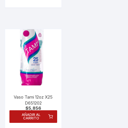
Vaso Tami 12oz X25
D651202
$
5,856
Necesarias
AÑADIR AL
Estas
CARRITO
cookies no
son