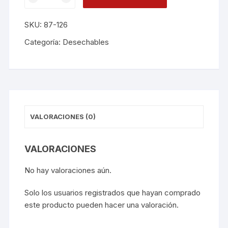
Circular
26x10unds
SKU:
87-126
D102601
cantidad
Categoría:
Desechables
VALORACIONES (0)
VALORACIONES
No hay valoraciones aún.
Solo los usuarios registrados que hayan comprado
este producto pueden hacer una valoración.