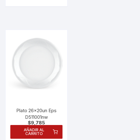
Plato 26x20un Eps
D511001nw
$
9,785
AÑADIR AL
CARRITO