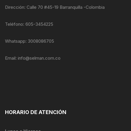
nuestra web
funcione lo
Dirección: Calle 70 #45-19 Barranquilla -Colombia
mejor posible
durante tu
visita. Si
Teléfono: 605-3454225
rechaza estas
cookies,
algunas
Whatsapp: 3008086705
funcionalidades
desaparecerán
de la web.
Email:
info@selman.com.co
Marketing
Al compartir tus
intereses y
comportamiento
mientras visitas
nuestro sitio,
aumentas la
HORARIO DE ATENCIÓN
posibilidad de
ver contenido y
ofertas