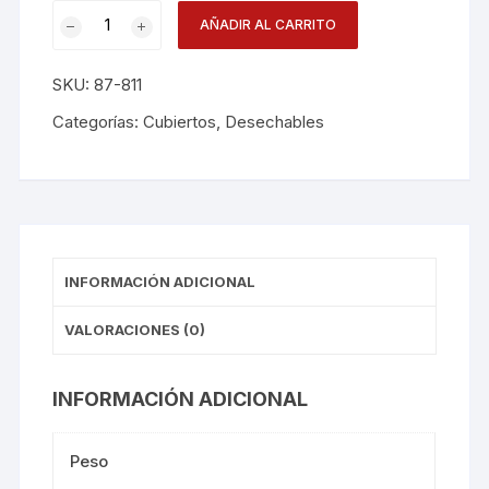
Tenedor
AÑADIR AL CARRITO
Tami
X100
SKU:
87-811
D81110001
cantidad
Categorías:
Cubiertos
,
Desechables
INFORMACIÓN ADICIONAL
VALORACIONES (0)
INFORMACIÓN ADICIONAL
Peso