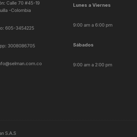
ón: Calle 70 #45-19
Lunes a Viernes
uilla -Colombia
9:00 am a 6:00 pm
no: 605-3454225
Sábados
pp: 3008086705
nfo@selman.com.co
9:00 am a 2:00 pm
an S.A.S