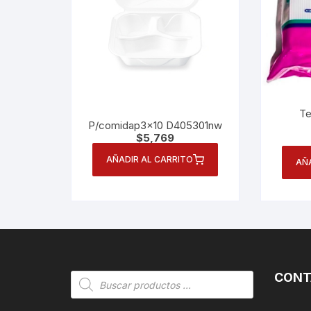
Te
P/comidap3x10 D405301nw
$
5,769
AÑADIR AL CARRITO
AÑ
CONT
Búsqueda
de