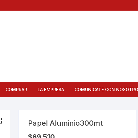
COMPRAR
LA EMPRESA
COMUNÍCATE CON NOSOTR
Articulos de Cocina
Bandejas
Papel Aluminio300mt
Bar
$
69,510