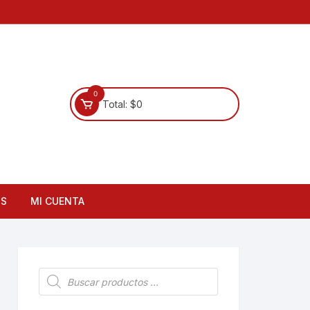
0
Total:
$
0
OS
MI CUENTA
Búsqueda
de
productos