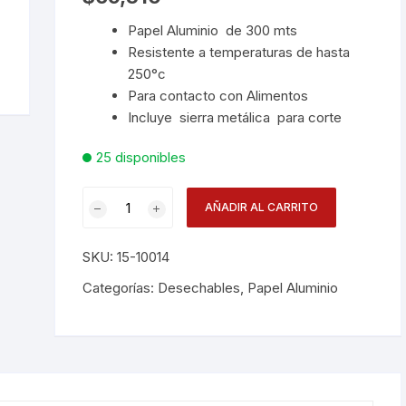
Papel Aluminio de 300 mts
Desechables
Resistente a temperaturas de hasta
250°c
Electrodomésticos
Para contacto con Alimentos
Incluye sierra metálica para corte
Hogar
25 disponibles
Paelleras
Papel
Vasos
AÑADIR AL CARRITO
Aluminio300mt
cantidad
Vajillas
Corona
SKU:
15-10014
Categorías:
Desechables
,
Papel Aluminio
RAK