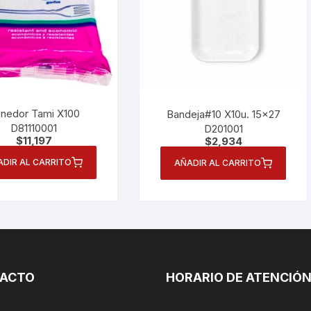
nedor Tami X100
Bandeja#10 X10u. 15×27
D81110001
D201001
$
11,197
$
2,934
ADIR AL CARRITO
AÑADIR AL CARRITO
ACTO
HORARIO DE ATENCIÓ