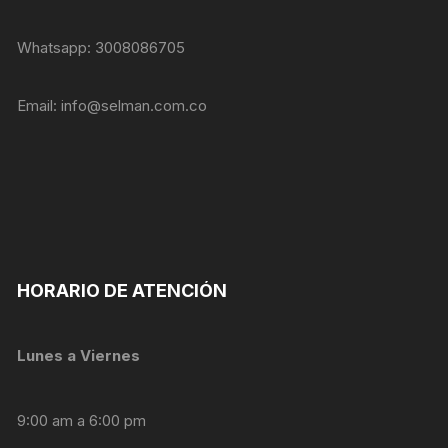
Whatsapp: 3008086705
Email:
info@selman.com.co
HORARIO DE ATENCIÓN
Lunes a Viernes
Necesarias
Estas
9:00 am a 6:00 pm
cookies no
son