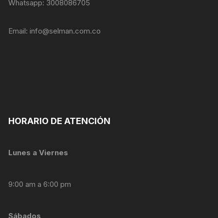
Whatsapp: 3008086705
Email:
info@selman.com.co
HORARIO DE ATENCIÓN
Lunes a Viernes
9:00 am a 6:00 pm
Necesarias
Estas
cookies no
son
Sábados