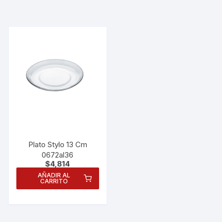
Plato Stylo 13 Cm
0672al36
$
4,814
AÑADIR AL
CARRITO