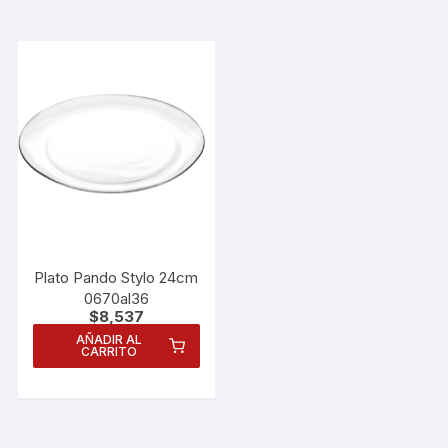
Plato Pando Stylo 24cm
0670al36
$
8,537
AÑADIR AL
CARRITO
Necesarias
Estas
cookies no
son