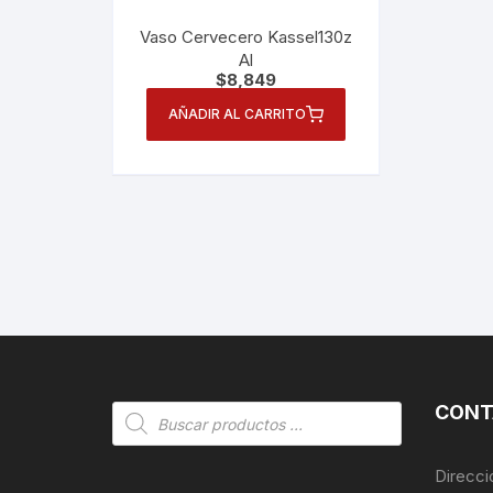
Vaso Cervecero Kassel130z
Al
$
8,849
AÑADIR AL CARRITO
CONT
Búsqueda
de
productos
Direcci