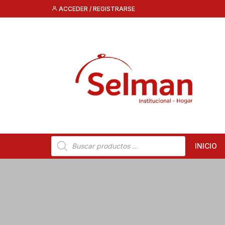
Saltar
ACCEDER / REGISTRARSE
al
contenido
Búsqueda
INICIO
de
productos