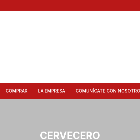
COMPRAR
LA EMPRESA
COMUNÍCATE CON NOSOTR
Articulos de Cocina
Bandejas
CERVECERO
Bar