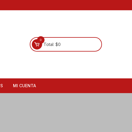
0
Total:
$
0
OS
MI CUENTA