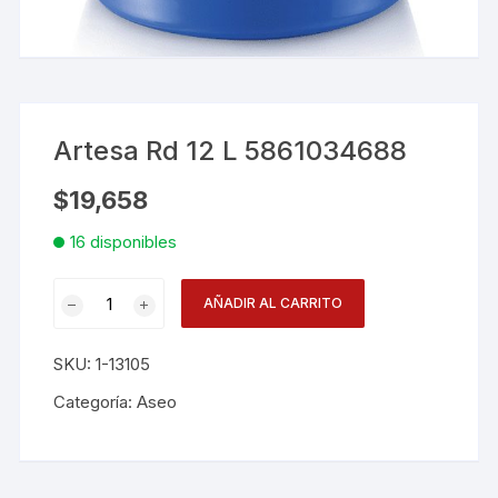
Artesa Rd 12 L 5861034688
$
19,658
16 disponibles
Artesa
AÑADIR AL CARRITO
Rd
12
SKU:
1-13105
L
5861034688
Categoría:
Aseo
cantidad