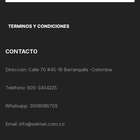
de
opcionales.
productos
Son
necesarias
para que
funcione la
web.
CONTACTO
Estadísticas
Para que
podamos
Dirección: Calle 70 #45-19 Barranquilla -Colombia
mejorar la
funcionalidad
y estructura
Teléfono: 605-3454225
de la web, en
base a cómo
se usa la
Whatsapp: 3008086705
web.
Email:
info@selman.com.co
Experiencia
Para que