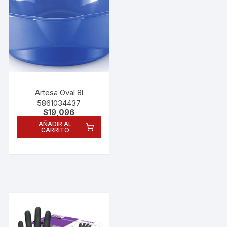
Artesa Oval 8l
5861034437
$
19,096
AÑADIR AL
CARRITO