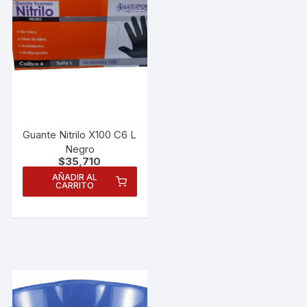
Guante Nitrilo X100 C6 L
Negro
$
35,710
AÑADIR AL
CARRITO