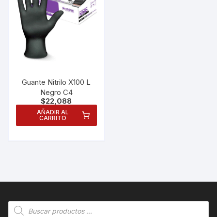
Guante Nitrilo X100 L
Negro C4
$
22,088
AÑADIR AL
CARRITO
Necesarias
Estas
cookies no
Búsqueda
son