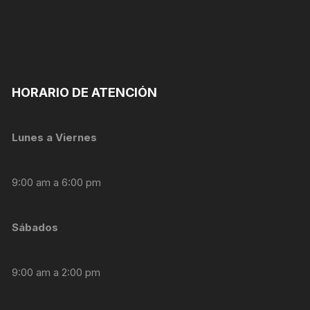
nuestra web
funcione lo
mejor posible
durante tu
visita. Si
rechaza estas
cookies,
HORARIO DE ATENCIÓN
algunas
funcionalidades
desaparecerán
de la web.
Lunes a Viernes
Marketing
9:00 am a 6:00 pm
Al compartir tus
intereses y
comportamiento
Sábados
mientras visitas
nuestro sitio,
aumentas la
9:00 am a 2:00 pm
posibilidad de
ver contenido y
ofertas