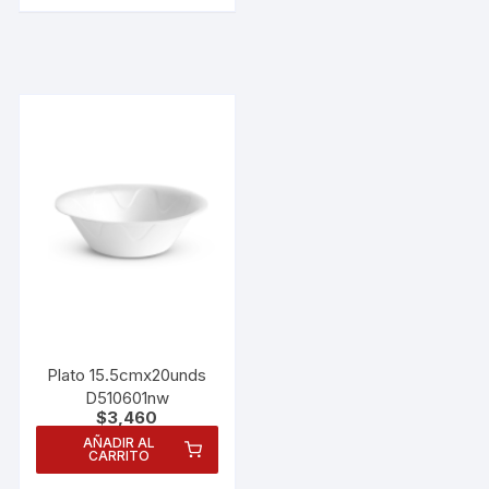
Plato 15.5cmx20unds
D510601nw
$
3,460
Necesarias
Estas
AÑADIR AL
CARRITO
cookies no
son