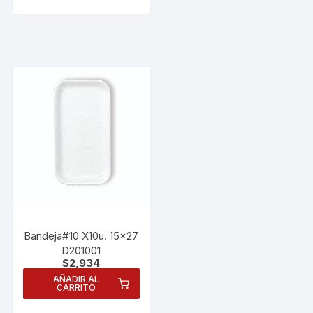
Bandeja#10 X10u. 15×27
D201001
$
2,934
AÑADIR AL
CARRITO