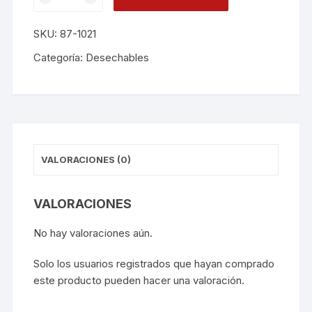
Circular
21x10unds
SKU:
87-1021
D102101
cantidad
Categoría:
Desechables
VALORACIONES (0)
VALORACIONES
No hay valoraciones aún.
Solo los usuarios registrados que hayan comprado
este producto pueden hacer una valoración.