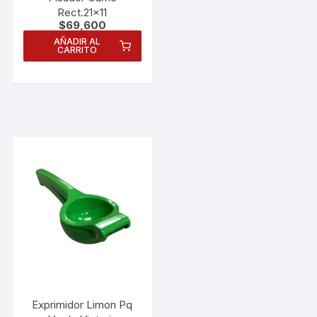
Rect.21×11
$
69,600
AÑADIR AL
CARRITO
Necesarias
Estas
cookies no
Exprimidor Limon Pq
son