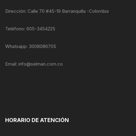
nuestra web
funcione lo
Dirección: Calle 70 #45-19 Barranquilla -Colombia
mejor posible
durante tu
visita. Si
Teléfono: 605-3454225
rechaza estas
cookies,
algunas
Whatsapp: 3008086705
funcionalidades
desaparecerán
de la web.
Email:
info@selman.com.co
Marketing
Al compartir tus
intereses y
comportamiento
mientras visitas
nuestro sitio,
aumentas la
HORARIO DE ATENCIÓN
posibilidad de
ver contenido y
ofertas