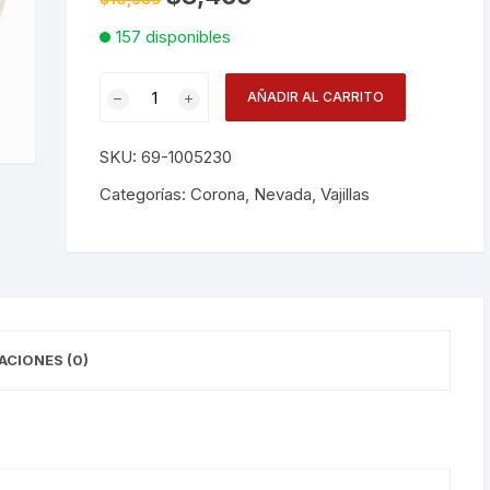
precio
precio
original
actual
157 disponibles
Desechables
era:
es:
$10,583.
$8,466.
Bowl
Electrodomésticos
AÑADIR AL CARRITO
15cm
Nevada
Hogar
SKU:
69-1005230
Pl1
cantidad
Categorías:
Corona
,
Nevada
,
Vajillas
Paelleras
Vasos
Vajillas
Corona
RAK
ACIONES (0)