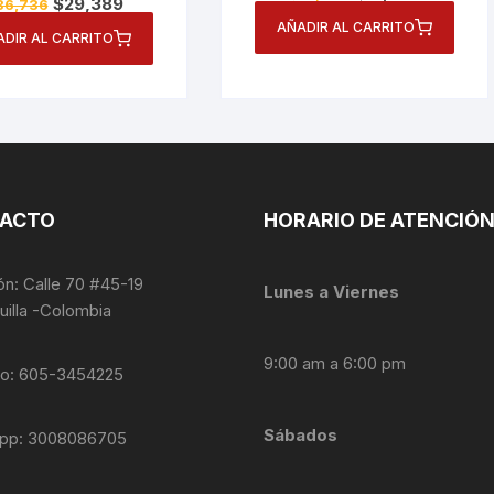
El
El
$
29,389
36,736
precio
precio
precio
precio
original
actual
AÑADIR AL CARRITO
original
actual
ADIR AL CARRITO
era:
es:
era:
es:
$18,470.
$14,776.
$36,736.
$29,389.
ACTO
HORARIO DE ATENCIÓ
ón: Calle 70 #45-19
Lunes a Viernes
uilla -Colombia
9:00 am a 6:00 pm
no: 605-3454225
Sábados
pp: 3008086705