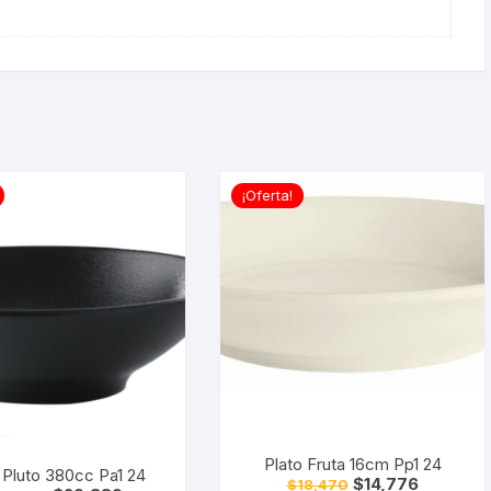
¡Oferta!
Plato Fruta 16cm Pp1 24
 Pluto 380cc Pa1 24
El
El
$
14,776
$
18,470