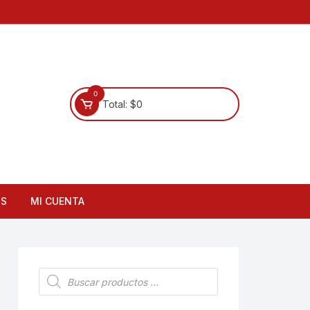
0
Total:
$
0
OS
MI CUENTA
Búsqueda
de
productos