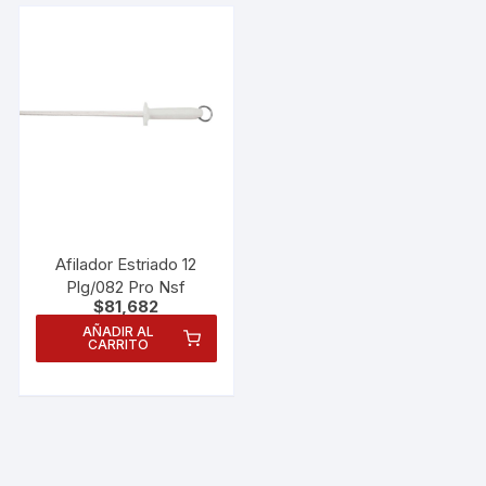
Afilador Estriado 12
Plg/082 Pro Nsf
$
81,682
AÑADIR AL
CARRITO
Necesarias
Estas
cookies no
son