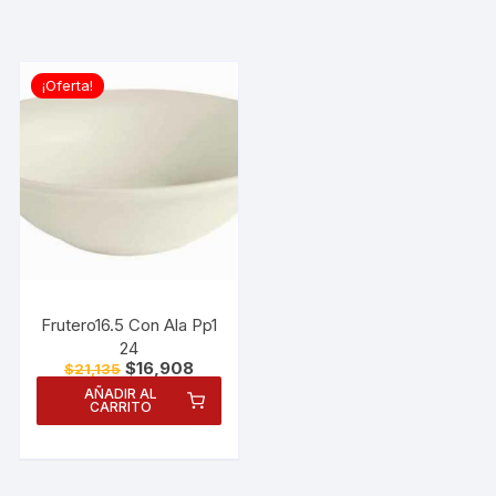
¡Oferta!
Frutero16.5 Con Ala Pp1
24
El
El
$
16,908
$
21,135
precio
precio
AÑADIR AL
original
actual
CARRITO
era:
es:
$21,135.
$16,908.