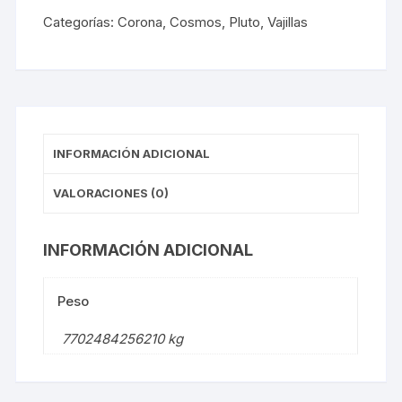
24
Categorías:
Corona
,
Cosmos
,
Pluto
,
Vajillas
cantidad
INFORMACIÓN ADICIONAL
VALORACIONES (0)
INFORMACIÓN ADICIONAL
Peso
7702484256210 kg