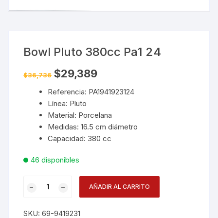
Bowl Pluto 380cc Pa1 24
El
El
$
29,389
$
36,736
precio
precio
original
actual
Referencia: PA1941923124
era:
es:
$36,736.
$29,389.
Línea: Pluto
Material: Porcelana
Medidas: 16.5 cm diámetro
Capacidad: 380 cc
46 disponibles
Bowl
AÑADIR AL CARRITO
Pluto
380cc
SKU:
69-9419231
Pa1