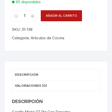
65 disponibles
Cepillo
AÑADIR AL CARRITO
Horno
Metal
SKU:
31-138
37plg
C/rasp
Categoría:
Articulos de Cocina
Wdpb037
cantidad
DESCRIPCIÓN
VALORACIONES (0)
DESCRIPCIÓN
Cepillo Metal 37 Plg Con Rapador