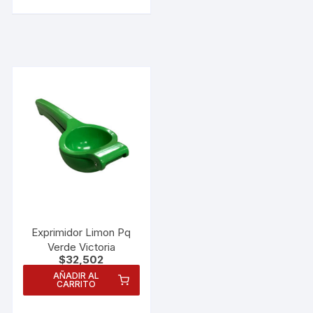
Exprimidor Limon Pq
Verde Victoria
$
32,502
Necesarias
AÑADIR AL
Estas
CARRITO
cookies no
son