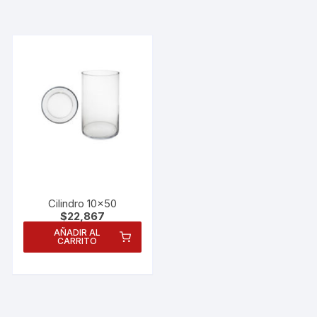
Cilindro 10×50
$
22,867
AÑADIR AL
CARRITO