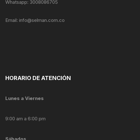
personalizados.
Whatsapp: 3008086705
Email:
info@selman.com.co
HORARIO DE ATENCIÓN
Lunes a Viernes
9:00 am a 6:00 pm
Sábados