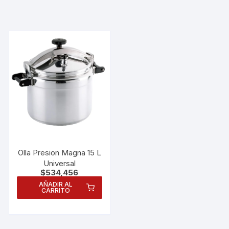
Olla Presion Magna 15 L
Universal
$
534,456
AÑADIR AL
CARRITO
Necesarias
Estas
cookies no
son