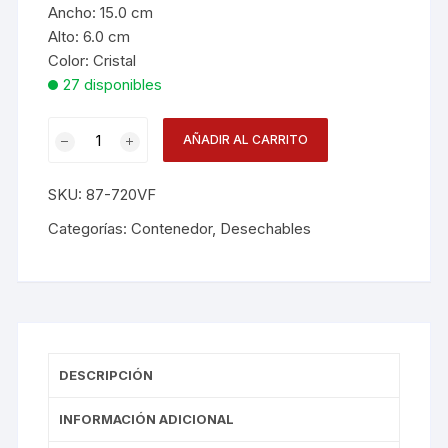
Ancho:
15.0
cm
Alto:
6.0
cm
Color:
Cristal
27 disponibles
Cont.c/tapa
AÑADIR AL CARRITO
X10
Visual
SKU:
87-720VF
Hondo
Vf-
Categorías:
Contenedor
,
Desechables
1d
D720vf100d
cantidad
DESCRIPCIÓN
INFORMACIÓN ADICIONAL