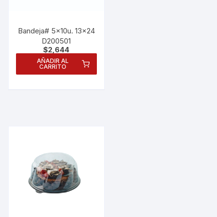
Bandeja# 5x10u. 13×24
D200501
$
2,644
AÑADIR AL
CARRITO
Necesarias
Estas
cookies no
son