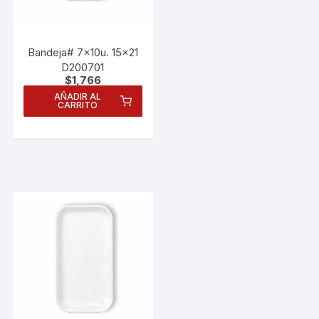
Bandeja# 7x10u. 15×21
D200701
$
1,766
AÑADIR AL
CARRITO