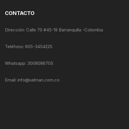
nuestra web
funcione lo
mejor posible
CONTACTO
durante tu
visita. Si
rechaza estas
Dirección: Calle 70 #45-19 Barranquilla -Colombia
cookies,
algunas
funcionalidades
Teléfono: 605-3454225
desaparecerán
de la web.
Whatsapp: 3008086705
Marketing
Email:
info@selman.com.co
Al compartir tus
intereses y
comportamiento
mientras visitas
nuestro sitio,
aumentas la
posibilidad de
ver contenido y
ofertas