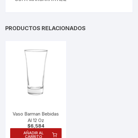
PRODUCTOS RELACIONADOS
Vaso Barman Bebidas
Al 12 Oz
$
6,584
AÑADIR AL
CARRITO