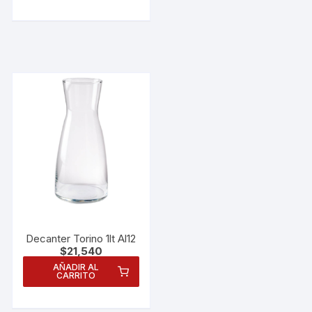
Decanter Torino 1lt Al12
$
21,540
Necesarias
AÑADIR AL
CARRITO
Estas
cookies no
son