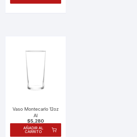
Vaso Montecarlo 12oz
Al
$
5,280
AÑADIR AL
CARRITO