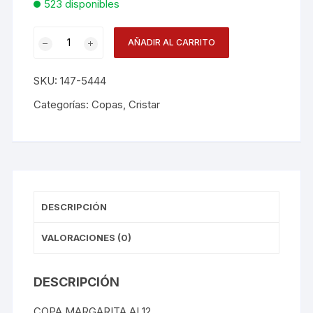
523 disponibles
Copa
AÑADIR AL CARRITO
Margarita
Al12
SKU:
147-5444
9.5oz
cantidad
Categorías:
Copas
,
Cristar
DESCRIPCIÓN
VALORACIONES (0)
DESCRIPCIÓN
COPA MARGARITA AL12