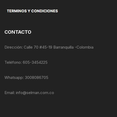
nuestra web
funcione lo
mejor posible
durante tu
visita. Si
rechaza estas
cookies,
CONTACTO
algunas
funcionalidades
desaparecerán
Dirección: Calle 70 #45-19 Barranquilla -Colombia
de la web.
Teléfono: 605-3454225
Marketing
Al compartir tus
Whatsapp: 3008086705
intereses y
comportamiento
mientras visitas
Email:
info@selman.com.co
nuestro sitio,
aumentas la
posibilidad de
ver contenido y
ofertas