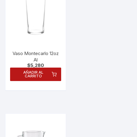
Vaso Montecarlo 12oz
Al
$
5,280
AÑADIR AL
CARRITO