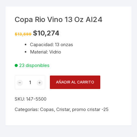
Copa Rio Vino 13 Oz Al24
El
El
$
10,274
$
13,699
precio
precio
original
actual
Capacidad: 13 onzas
era:
es:
$13,699.
$10,274.
Material: Vidrio
23 disponibles
Copa
AÑADIR AL CARRITO
Rio
Vino
SKU:
147-5500
13
Oz
Categorías:
Copas
,
Cristar
,
promo cristar -25
Al24
cantidad