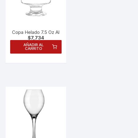
Copa Helado 7.5 Oz Al
$
7,734
AÑADIR AL
CARRITO