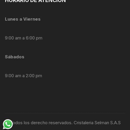
HORARIO DE ATENCIÓN
nuestra web
funcione lo
mejor posible
durante tu
Lunes a Viernes
visita. Si
rechaza estas
cookies,
9:00 am a 6:00 pm
algunas
funcionalidades
desaparecerán
de la web.
Sábados
Marketing
9:00 am a 2:00 pm
Al compartir tus
intereses y
comportamiento
mientras visitas
nuestro sitio,
aumentas la
posibilidad de
ver contenido y
© Todos los derecho reservados. Cristaleria Selman S.A.S
ofertas