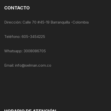
opcionales.
CONTACTO
Son
necesarias
para que
funcione la
Dirección: Calle 70 #45-19 Barranquilla -Colombia
web.
Teléfono: 605-3454225
Estadísticas
Para que
Whatsapp: 3008086705
podamos
mejorar la
funcionalidad
Email:
info@selman.com.co
y estructura
de la web, en
base a cómo
se usa la
web.
Experiencia
Para que