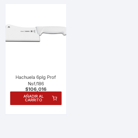
Hachuela 6plg Prof
Nsf/186
$
106,016
AÑADIR AL
CARRITO
Necesarias
Estas
cookies no
son