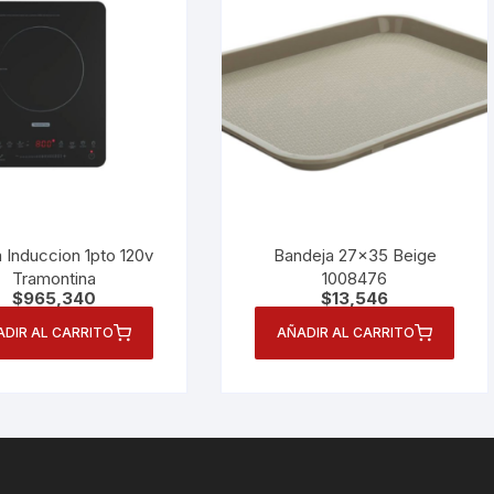
 Induccion 1pto 120v
Bandeja 27×35 Beige
Tramontina
1008476
$
965,340
$
13,546
ADIR AL CARRITO
AÑADIR AL CARRITO