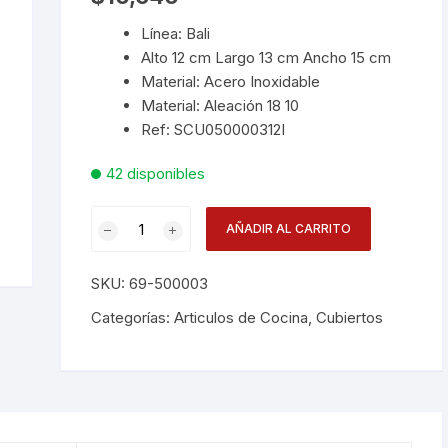
Línea: Bali
Desechables
Alto 12 cm Largo 13 cm Ancho 15 cm
Material: Acero Inoxidable
Electrodomésticos
Material: Aleación 18 10
Ref: SCU050000312I
Hogar
42 disponibles
Paelleras
Cuchara
Vasos
AÑADIR AL CARRITO
Expresso
Bali
Vajillas
Corona
SKU:
69-500003
Scu
cantidad
Categorías:
Articulos de Cocina
,
Cubiertos
RAK