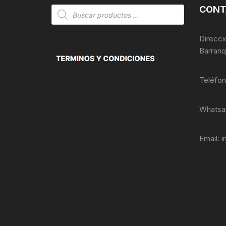
CONT
Búsqueda
de
productos
Direcci
Barranq
Teléfo
Whatsa
Email:
i