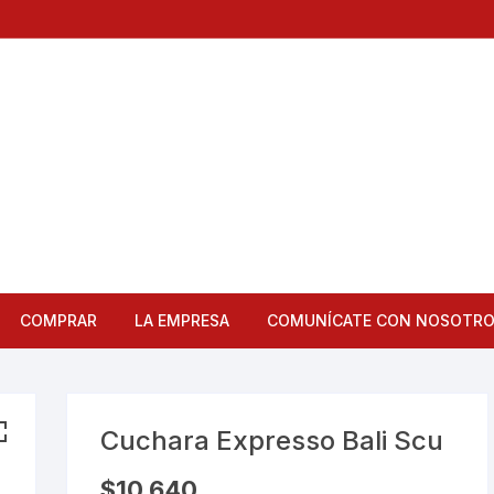
COMPRAR
LA EMPRESA
COMUNÍCATE CON NOSOTR
Articulos de Cocina
Bandejas
Cuchara Expresso Bali Scu
Bar
$
10,640