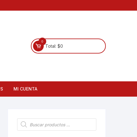
0
Total:
$
0
OS
MI CUENTA
Búsqueda
de
productos