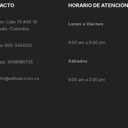
ACTO
HORARIO DE ATENCIÓ
ón: Calle 70 #45-19
Lunes a Viernes
uilla -Colombia
9:00 am a 6:00 pm
no: 605-3454225
Sábados
pp: 3008086705
nfo@selman.com.co
9:00 am a 2:00 pm