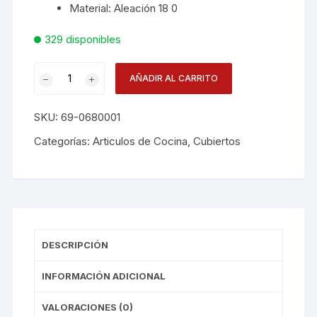
Material: Aleación 18 0
329 disponibles
Cuchara
AÑADIR AL CARRITO
Sopa
Himalaya
SKU:
69-0680001
Scu
12i
Categorías:
Articulos de Cocina
,
Cubiertos
cantidad
DESCRIPCIÓN
INFORMACIÓN ADICIONAL
VALORACIONES (0)