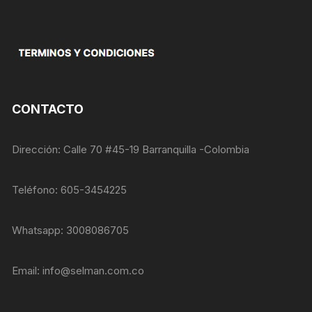
nuestra web
productos
funcione lo
mejor posible
durante tu
visita. Si
rechaza estas
cookies,
algunas
CONTACTO
funcionalidades
desaparecerán
de la web.
Dirección: Calle 70 #45-19 Barranquilla -Colombia
Marketing
Teléfono: 605-3454225
Al compartir tus
intereses y
comportamiento
Whatsapp: 3008086705
mientras visitas
nuestro sitio,
aumentas la
Email:
info@selman.com.co
posibilidad de
ver contenido y
ofertas