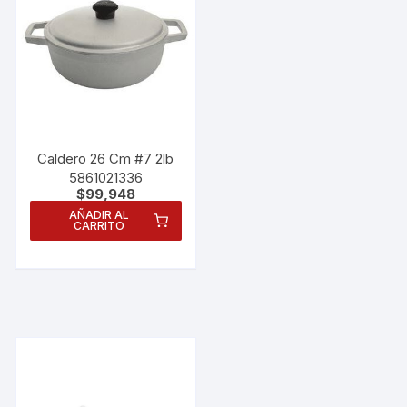
Caldero 26 Cm #7 2lb
5861021336
$
99,948
AÑADIR AL
CARRITO
Necesarias
Estas
cookies no
son