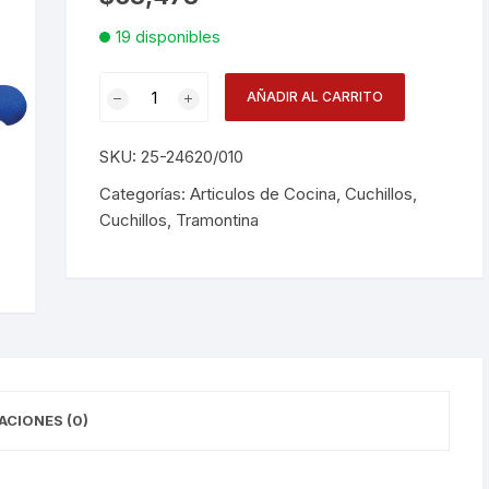
19 disponibles
Desechables
Cuchillo
Electrodomésticos
AÑADIR AL CARRITO
Azul
10plg
Hogar
SKU:
25-24620/010
Prof
cantidad
Categorías:
Articulos de Cocina
,
Cuchillos
,
Paelleras
Cuchillos
,
Tramontina
Vasos
Vajillas
Corona
RAK
ACIONES (0)