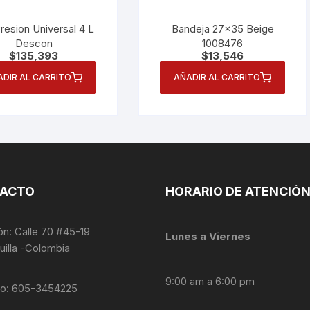
resion Universal 4 L
Bandeja 27×35 Beige
Descon
1008476
$
135,393
$
13,546
ADIR AL CARRITO
AÑADIR AL CARRITO
ACTO
HORARIO DE ATENCIÓ
ón: Calle 70 #45-19
Lunes a Viernes
uilla -Colombia
9:00 am a 6:00 pm
no: 605-3454225