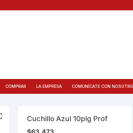
COMPRAR
LA EMPRESA
COMUNÍCATE CON NOSOTR
Articulos de Cocina
Bandejas
Cuchillo Azul 10plg Prof
Bar
$
63,473