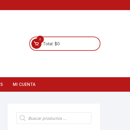
0
Total:
$
0
OS
MI CUENTA
Búsqueda
de
productos