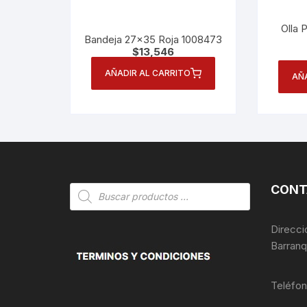
Olla P
Bandeja 27×35 Roja 1008473
$
13,546
AÑADIR AL CARRITO
AÑ
CONT
Búsqueda
de
productos
Direcci
Barranq
Teléfo