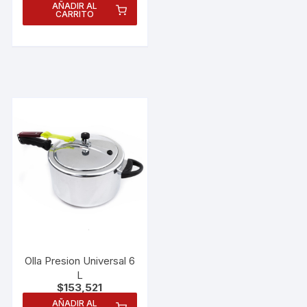
AÑADIR AL
CARRITO
Olla Presion Universal 6
Necesarias
L
Estas
$
153,521
cookies no
son
AÑADIR AL