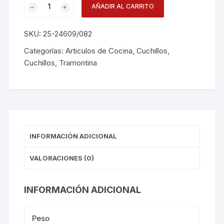
Cuchillo
AÑADIR AL CARRITO
Carne
12plg
SKU:
25-24609/082
Prof
Nsf
Categorías:
Articulos de Cocina
,
Cuchillos
,
cantidad
Cuchillos
,
Tramontina
INFORMACIÓN ADICIONAL
VALORACIONES (0)
INFORMACIÓN ADICIONAL
Peso