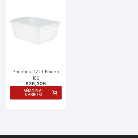
Ponchera 12 Lt Blanco
100
$
36,305
AÑADIR AL
CARRITO
Necesarias
Estas
cookies no
son