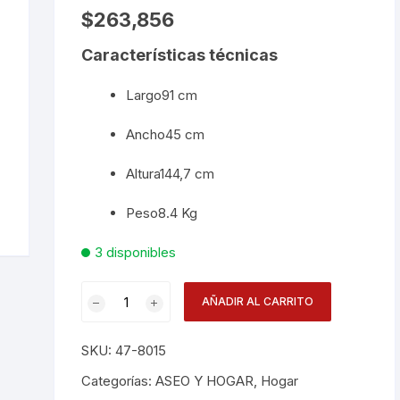
$
263,856
Desechables
Características técnicas
Electrodomésticos
Largo
91 cm
Hogar
Ancho
45 cm
Paelleras
Altura
144,7 cm
Vasos
Peso
8.4 Kg
Vajillas
Corona
3 disponibles
RAK
Estanteria
AÑADIR AL CARRITO
Ventilada
4
SKU:
47-8015
Niv
Negra
Categorías:
ASEO Y HOGAR
,
Hogar
cantidad