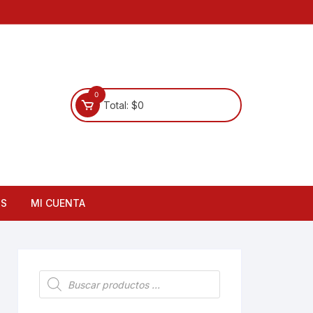
0
Total:
$
0
OS
MI CUENTA
Búsqueda
de
productos