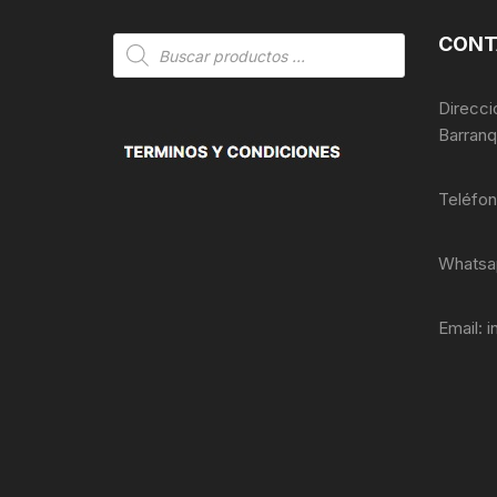
CONT
Búsqueda
de
productos
Direcci
Barranq
Teléfo
Whatsa
Email:
i