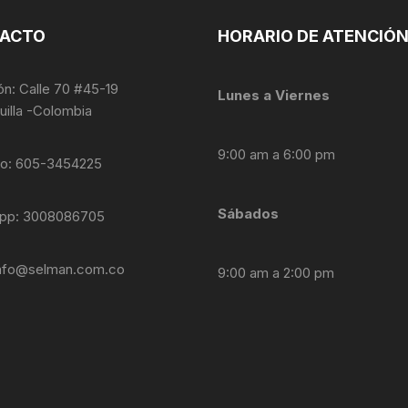
ACTO
HORARIO DE ATENCIÓ
ón: Calle 70 #45-19
Lunes a Viernes
uilla -Colombia
9:00 am a 6:00 pm
no: 605-3454225
Sábados
pp: 3008086705
nfo@selman.com.co
9:00 am a 2:00 pm