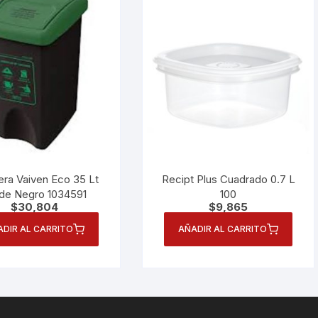
era Vaiven Eco 35 Lt
Recipt Plus Cuadrado 0.7 L
de Negro 1034591
100
$
30,804
$
9,865
ADIR AL CARRITO
AÑADIR AL CARRITO