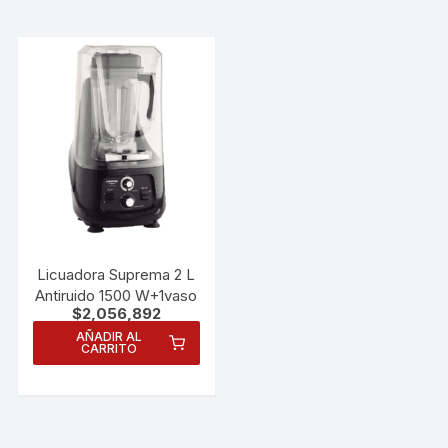
Licuadora Suprema 2 L
Antiruido 1500 W+1vaso
$
2,056,892
AÑADIR AL
CARRITO
Necesarias
Estas
cookies no
son