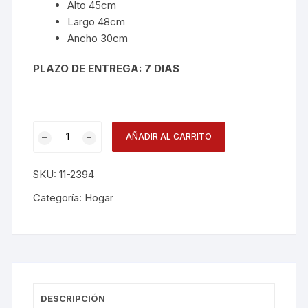
Alto 45cm
Largo 48cm
Ancho 30cm
PLAZO DE ENTREGA: 7 DIAS
Locker
AÑADIR AL CARRITO
Modular
45
SKU:
11-2394
Cm
Natural
Categoría:
Hogar
1022394
cantidad
DESCRIPCIÓN