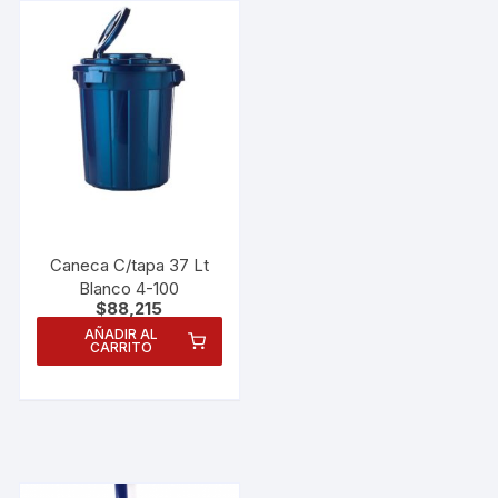
Caneca C/tapa 37 Lt
Blanco 4-100
$
88,215
AÑADIR AL
CARRITO
Necesarias
Estas
cookies no
son