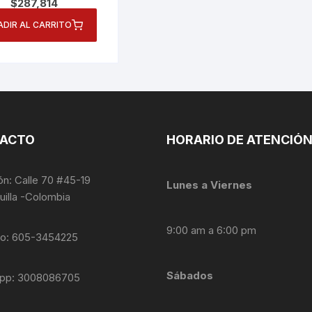
$
287,814
ADIR AL CARRITO
ACTO
HORARIO DE ATENCIÓ
ón: Calle 70 #45-19
Lunes a Viernes
uilla -Colombia
9:00 am a 6:00 pm
no: 605-3454225
Sábados
pp: 3008086705