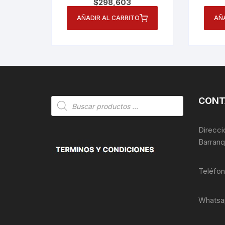
$
298,603
AÑADIR AL CARRITO
AÑ
CONT
Búsqueda
de
productos
Direcci
Barranq
Teléfo
Whatsa