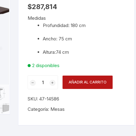
$
287,814
Desechables
Medidas
Electrodomésticos
Profundidad: 180 cm
Ancho: 75 cm
Hogar
Altura:74 cm
Paelleras
2 disponibles
Vasos
Mesa
AÑADIR AL CARRITO
Vajillas
Corona
Plegable
180x73
RAK
SKU:
47-14586
Rattan
Cafe
Categoría:
Mesas
cantidad