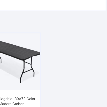
legable 180×73 Color
Madera Carbon