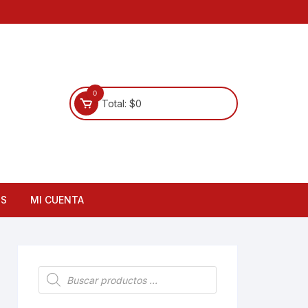
0
Total:
$
0
OS
MI CUENTA
Búsqueda
de
productos