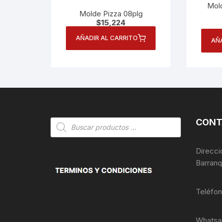
Mold
Molde Pizza 08plg
$
15,224
AÑADIR AL CARRITO
AÑ
CONT
Búsqueda
de
productos
Direcci
Barranq
Teléfo
Whatsa