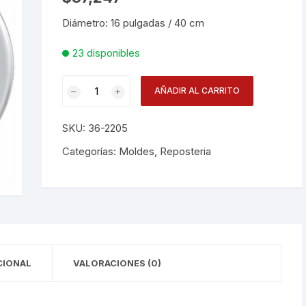
Diámetro: 16 pulgadas / 40 cm
Desechables
23 disponibles
Electrodomésticos
Molde
Hogar
AÑADIR AL CARRITO
Pizza
40
Paelleras
SKU:
36-2205
Cm
16
Categorías:
Moldes
,
Reposteria
Vasos
Plg
cantidad
Vajillas
Corona
RAK
CIONAL
VALORACIONES (0)