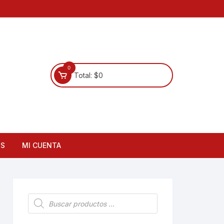
0
Total:
$
0
OS
MI CUENTA
Búsqueda
de
productos