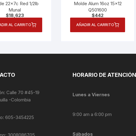
e 22x7c Red 1/2lb
Molde Alum 16oz 15×12
Munal
Q501600
$
18,623
$
442
ADIR AL CARRITO
AÑADIR AL CARRITO
ACTO
HORARIO DE ATENCIÓ
ón: Calle 70 #45-19
Lunes a Viernes
uilla -Colombia
9:00 am a 6:00 pm
no: 605-3454225
Sábados
pp: 3008086705