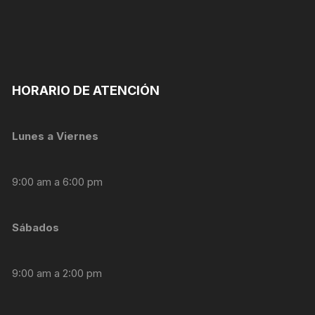
nuestra web
funcione lo
mejor posible
durante tu
visita. Si
rechaza estas
cookies,
HORARIO DE ATENCIÓN
algunas
funcionalidades
desaparecerán
Lunes a Viernes
de la web.
9:00 am a 6:00 pm
Marketing
Al compartir tus
intereses y
comportamiento
Sábados
mientras visitas
nuestro sitio,
aumentas la
9:00 am a 2:00 pm
posibilidad de
ver contenido y
ofertas