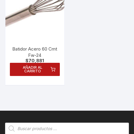
Batidor Acero 60 Cmt
Fw-24
$
70,881
AÑADIR AL
CARRITO
Necesarias
Estas
Búsqueda
cookies no
son
de