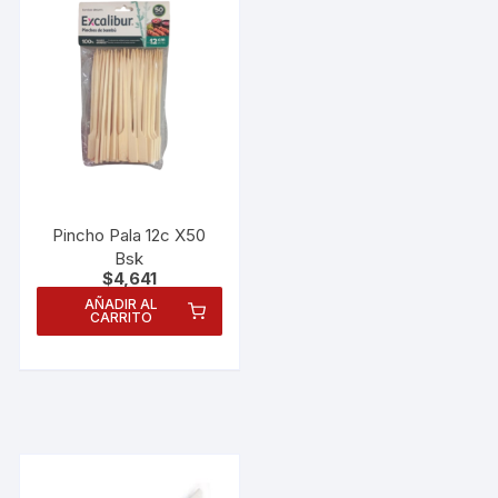
Pincho Pala 12c X50
Bsk
$
4,641
AÑADIR AL
CARRITO