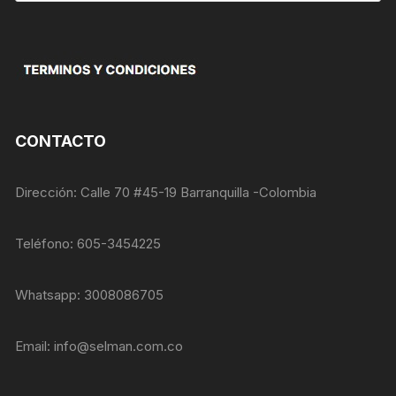
opcionales.
productos
Son
necesarias
para que
funcione la
web.
CONTACTO
Estadísticas
Para que
podamos
Dirección: Calle 70 #45-19 Barranquilla -Colombia
mejorar la
funcionalidad
y estructura
Teléfono: 605-3454225
de la web, en
base a cómo
se usa la
Whatsapp: 3008086705
web.
Email:
info@selman.com.co
Experiencia
Para que