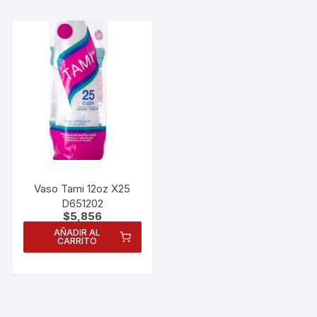
Vaso Tami 12oz X25
D651202
$
5,856
AÑADIR AL
CARRITO