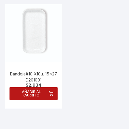
Bandeja#10 X10u. 15×27
D201001
$
2,934
AÑADIR AL
CARRITO