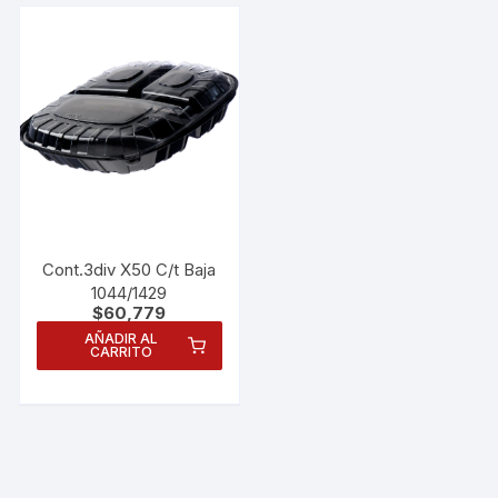
Cont.3div X50 C/t Baja
1044/1429
$
60,779
AÑADIR AL
CARRITO
Necesarias
Estas
cookies no
son