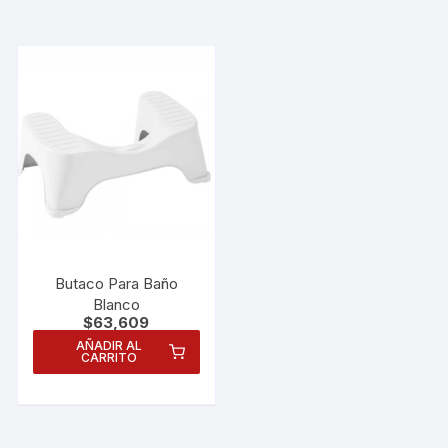
Butaco Para Baño
Blanco
$
63,609
AÑADIR AL
CARRITO
Necesarias
Estas
cookies no
son