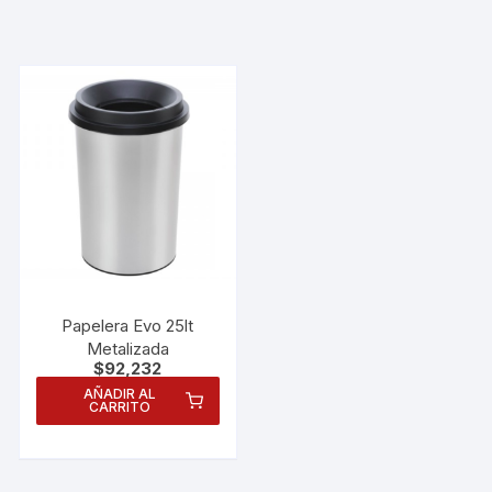
Papelera Evo 25lt
Metalizada
$
92,232
AÑADIR AL
CARRITO