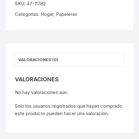
SKU:
47-11782
50lt
Metalizado
Categorías:
Hogar
,
Papeleras
cantidad
VALORACIONES (0)
VALORACIONES
No hay valoraciones aún.
Solo los usuarios registrados que hayan comprado
este producto pueden hacer una valoración.