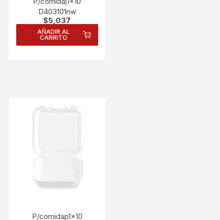
P/comidaj1x10
D403101nw
$
5,037
AÑADIR AL
CARRITO
Necesarias
Estas
cookies no
P/comidap1x10
son