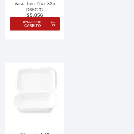
Vaso Tami 12oz X25
D651202
$
5,856
AÑADIR AL
CARRITO