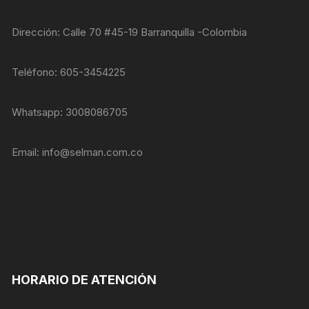
nuestra web
funcione lo
mejor posible
Dirección: Calle 70 #45-19 Barranquilla -Colombia
durante tu
visita. Si
rechaza estas
Teléfono: 605-3454225
cookies,
algunas
funcionalidades
Whatsapp: 3008086705
desaparecerán
de la web.
Email:
info@selman.com.co
Marketing
Al compartir tus
intereses y
comportamiento
mientras visitas
nuestro sitio,
aumentas la
posibilidad de
HORARIO DE ATENCIÓN
ver contenido y
ofertas