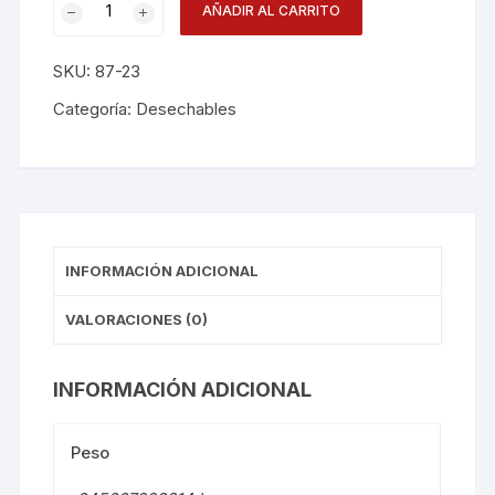
AÑADIR AL CARRITO
23cmx20un
D510901nw
SKU:
87-23
cantidad
Categoría:
Desechables
INFORMACIÓN ADICIONAL
VALORACIONES (0)
INFORMACIÓN ADICIONAL
Peso