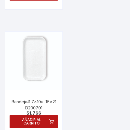
Bandeja# 7x10u. 15×21
D200701
$
1,766
AÑADIR AL
CARRITO