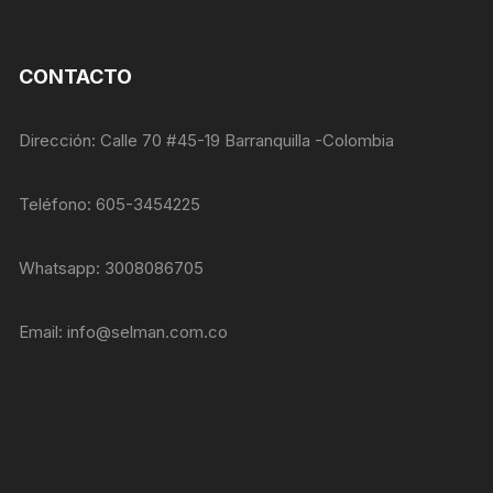
nuestra web
funcione lo
mejor posible
durante tu
CONTACTO
visita. Si
rechaza estas
cookies,
Dirección: Calle 70 #45-19 Barranquilla -Colombia
algunas
funcionalidades
desaparecerán
Teléfono: 605-3454225
de la web.
Whatsapp: 3008086705
Marketing
Al compartir tus
intereses y
Email:
info@selman.com.co
comportamiento
mientras visitas
nuestro sitio,
aumentas la
posibilidad de
ver contenido y
ofertas