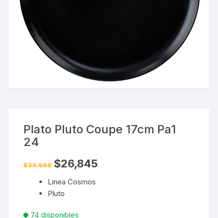
Plato Pluto Coupe 17cm Pa1
24
El
El
$
26,845
$
33,556
precio
precio
original
actual
Linea Cosmos
era:
es:
$33,556.
$26,845.
Pluto
74 disponibles