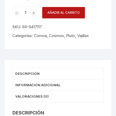
Plato
AÑADIR AL CARRITO
Pluto
Coupe
SKU:
69-9417117
17cm
Pa1
Categorías:
Corona
,
Cosmos
,
Pluto
,
Vajillas
24
cantidad
DESCRIPCIÓN
INFORMACIÓN ADICIONAL
VALORACIONES (0)
DESCRIPCIÓN