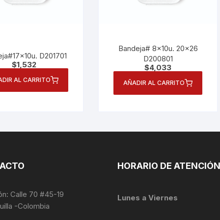
Bandeja# 8x10u. 20×26
ja#17x10u. D201701
D200801
$
1,532
$
4,033
ADIR AL CARRITO
AÑADIR AL CARRITO
ACTO
HORARIO DE ATENCIÓ
ón: Calle 70 #45-19
Lunes a Viernes
uilla -Colombia