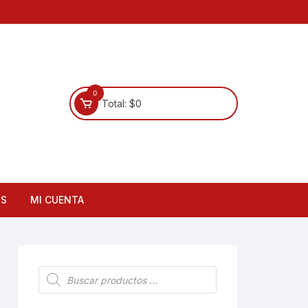
0
Total:
$
0
OS
MI CUENTA
Búsqueda
de
productos