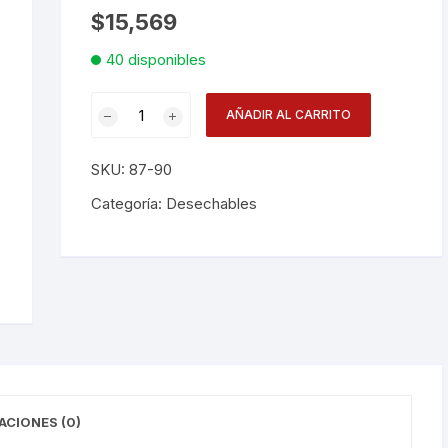
$
15,569
Desechables
40 disponibles
Electrodomésticos
Plato
AÑADIR AL CARRITO
Cristal
Hogar
23cmx6
SKU:
87-90
D550900
Paelleras
cantidad
Categoría:
Desechables
Vasos
Vajillas
Corona
RAK
ACIONES (0)