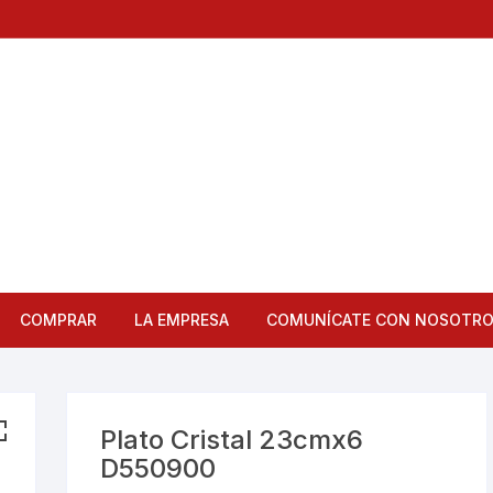
COMPRAR
LA EMPRESA
COMUNÍCATE CON NOSOTR
Articulos de Cocina
Bandejas
Plato Cristal 23cmx6
D550900
Bar