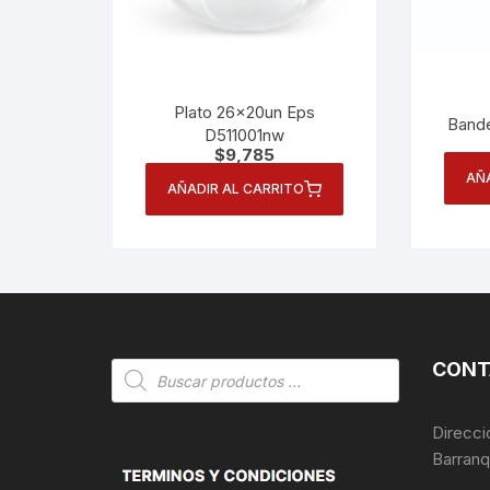
Plato 26x20un Eps
Bande
D511001nw
$
9,785
AÑ
AÑADIR AL CARRITO
CONT
Búsqueda
de
productos
Direcci
Barranq