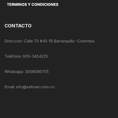
opcionales.
Son
necesarias
para que
funcione la
CONTACTO
web.
Dirección: Calle 70 #45-19 Barranquilla -Colombia
Estadísticas
Para que
podamos
Teléfono: 605-3454225
mejorar la
funcionalidad
y estructura
Whatsapp: 3008086705
de la web, en
base a cómo
se usa la
Email:
info@selman.com.co
web.
Experiencia
Para que