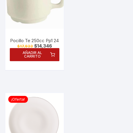
Pocillo Te 250cc Pp1 24
El
El
$
14,346
$
17,933
precio
precio
AÑADIR AL
original
actual
CARRITO
era:
es:
$17,933.
$14,346.
¡Oferta!