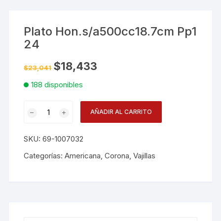
Plato Hon.s/a500cc18.7cm Pp1
24
El
El
$
18,433
$
23,041
precio
precio
original
actual
188 disponibles
era:
es:
$23,041.
$18,433.
Plato
AÑADIR AL CARRITO
Hon.s/a500cc18.7cm
Pp1
SKU:
69-1007032
24
cantidad
Categorías:
Americana
,
Corona
,
Vajillas