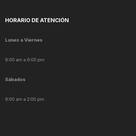
nuestra web
funcione lo
mejor posible
durante tu
HORARIO DE ATENCIÓN
visita. Si
rechaza estas
cookies,
Lunes a Viernes
algunas
funcionalidades
desaparecerán
de la web.
9:00 am a 6:00 pm
Marketing
Sábados
Al compartir tus
intereses y
comportamiento
9:00 am a 2:00 pm
mientras visitas
nuestro sitio,
aumentas la
posibilidad de
ver contenido y
ofertas