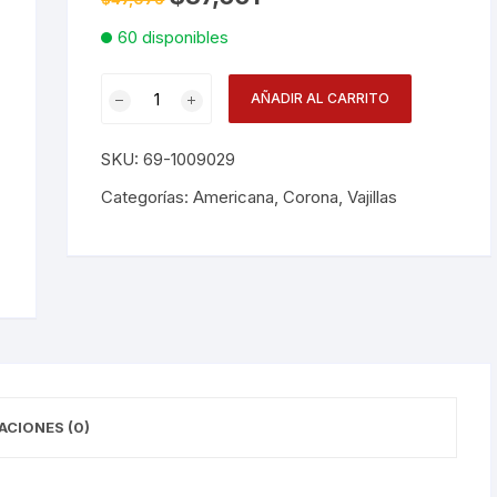
precio
precio
original
actual
60 disponibles
Desechables
era:
es:
$47,076.
$37,661.
Plato
Electrodomésticos
AÑADIR AL CARRITO
Pando
31cmts
Hogar
SKU:
69-1009029
Pp1
12
Categorías:
Americana
,
Corona
,
Vajillas
Paelleras
cantidad
Vasos
Vajillas
Corona
RAK
ACIONES (0)