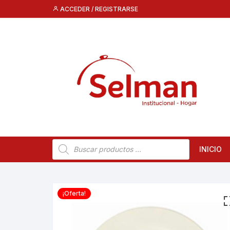
Saltar
ACCEDER / REGISTRARSE
al
contenido
Búsqueda
INICIO
de
productos
¡Oferta!