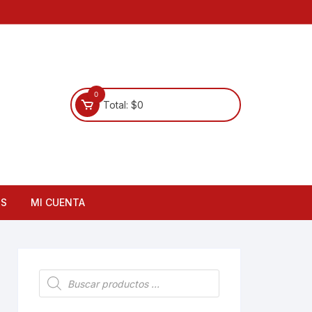
0
Total:
$
0
OS
MI CUENTA
Búsqueda
de
productos