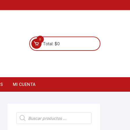
0
Total:
$
0
OS
MI CUENTA
Búsqueda
de
productos