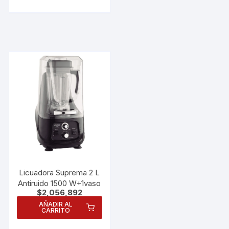
Licuadora Suprema 2 L
Antiruido 1500 W+1vaso
$
2,056,892
Necesarias
AÑADIR AL
Estas
CARRITO
cookies no
son