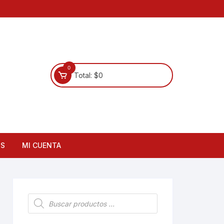
0
Total:
$
0
OS
MI CUENTA
Búsqueda
de
productos