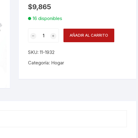
$
9,865
Desechables
16 disponibles
Electrodomésticos
Recipt
AÑADIR AL CARRITO
Plus
Hogar
Cuadrado
SKU:
11-1932
0.7
Paelleras
L
Categoría:
Hogar
100
Vasos
cantidad
Vajillas
Corona
RAK