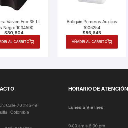
era Vaiven Eco 35 Lt
Botiquin Primeros Auxilios
is Negro 1034590
1005254
$
30,804
$
86,645
ADIR AL CARRITO
AÑADIR AL CARRITO
ACTO
HORARIO DE ATENCIÓ
ón: Calle 70 #45-19
Lunes a Viernes
uilla -Colombia
9:00 am a 6:00 pm