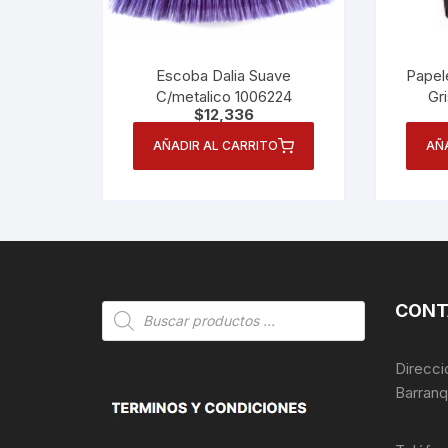
Escoba Dalia Suave
Papel
C/metalico 1006224
Gr
$
12,336
AÑADIR AL CARRITO
AÑ
CONT
Búsqueda
de
productos
Direcci
Barranq