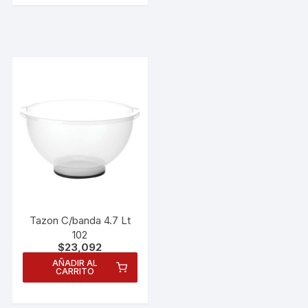
Tazon C/banda 4.7 Lt
102
$
23,092
Necesarias
AÑADIR AL
CARRITO
Estas
cookies no
son