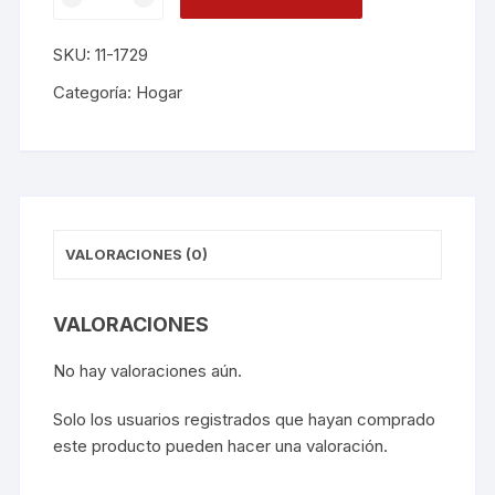
Plus
Cuadrado
SKU:
11-1729
4.5
L
Categoría:
Hogar
100
cantidad
VALORACIONES (0)
VALORACIONES
No hay valoraciones aún.
Solo los usuarios registrados que hayan comprado
este producto pueden hacer una valoración.