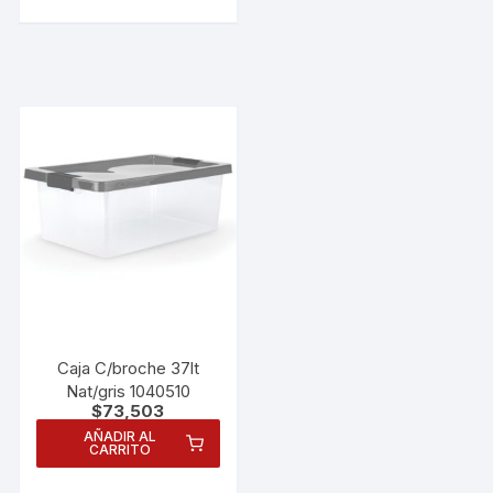
Caja C/broche 37lt
Nat/gris 1040510
$
73,503
AÑADIR AL
CARRITO